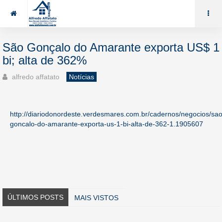
85 99969.7464
alaffat@gmail.com
São Gonçalo do Amarante exporta US$ 1
bi; alta de 362%
alfredo affatato
Notícias
http://diariodonordeste.verdesmares.com.br/cadernos/negocios/sao
goncalo-do-amarante-exporta-us-1-bi-alta-de-362-1.1905607
ÚLTIMOS POSTS
MAIS VISTOS