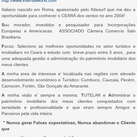
http://www.intervalworld.com
Italiano nascido em Roma, apaixonado pelo Kitesurf que me deu a
oportunidade para conhecer o CEARÁ dos ventos no ano 2004!
S
ou morador, investidor e pesquisador para Incorporações
Europeias e Americanas. ASSOCIADO Câmera Comercio Ítalo
Brasiliana.
F
ocus: Seleciono as melhores oportunidades no setor turistico e
imobialiaro no Ceará e estudo com breve prazo entre 3 anos , para
uma adequada gestão e administração do patrimônio imobiliário dos
meus clientes.
A
minha area de interesse e’ localizada nas regiões com elevado
desenvolvimento econômico e Turístico: Cumbuco, Caucaia, Pecém,
Camocim, Fortim, São Gonçalo do Amarante.
A
minha visão e' sempre a mesma:
T
UTELAR e
A
dministrar o
patrimônio imobiliário dos meus clientes conquistados com
seriedade e proﬁssionalidade e que viram sempre Amigos e
Parceiros pela vida inteira:
" Nunca gerar Falsas expectativas, Nunca abandonar o Cliente
que