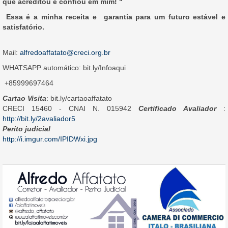
que acreditou e conﬁou em mim! "
Essa é a minha receita e garantia para um futuro estável e
satisfatório.
Mail:
alfredoaffatato@creci.org.br
WHATSAPP automático: bit.ly/Infoaqui
+85999697464
Cartao Visita
: bit.ly/cartaoaffatato
CRECI 15460 - CNAI N. 015942
Certificado Avaliador
:
http://bit.ly/2avaliador5
Perito judicial
http://i.imgur.com/IPIDWxi.jpg