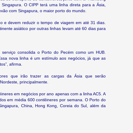
 Singapura. O CIPP terá uma linha direta para a Ásia,
onexão com Singapura, o maior porto do mundo.
ano e devem reduzir o tempo de viagem em até 31 dias.
nente asiático por outras linhas levam até 60 dias para
vo serviço consolida o Porto do Pecém como um HUB.
sa nova linha é um estímulo aos negócios, já que as
os”, afirma.
iores que irão trazer as cargas da Ásia que serão
Nordeste, principalmente.
êineres em negócios por ano apenas com a linha AC5. A
dos em média 600 contêineres por semana. O Porto do
Singapura, China, Hong Kong, Coreia do Sul, além da