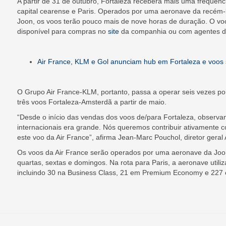
A partir de 31 de outubro, Fortaleza receberá mais uma frequênci
capital cearense e Paris. Operados por uma aeronave da recém
Joon, os voos terão pouco mais de nove horas de duração. O voo a
disponível para compras no
site
da companhia ou com agentes d
Air France, KLM e Gol anunciam hub em Fortaleza e voos
O Grupo Air France-KLM, portanto, passa a operar seis vezes po
três voos Fortaleza-Amsterdã a partir de maio.
“Desde o início das vendas dos voos de/para Fortaleza, observ
internacionais era grande. Nós queremos contribuir ativamente c
este voo da Air France”, afirma Jean-Marc Pouchol, diretor geral
Os voos da Air France serão operados por uma aeronave da Joo
quartas, sextas e domingos. Na rota para Paris, a aeronave util
incluindo 30 na Business Class, 21 em Premium Economy e 227