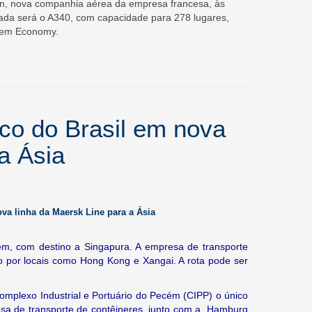
n, nova companhia aérea da empresa francesa, às
izada será o A340, com capacidade para 278 lugares,
 em Economy.
co do Brasil em nova
a Ásia
va linha da Maersk Line para a Ásia
m, com destino a Singapura. A empresa de transporte
o por locais como Hong Kong e Xangai. A rota pode ser
Complexo Industrial e Portuário do Pecém (CIPP) o único
esa de transporte de contêineres, junto com a Hamburg