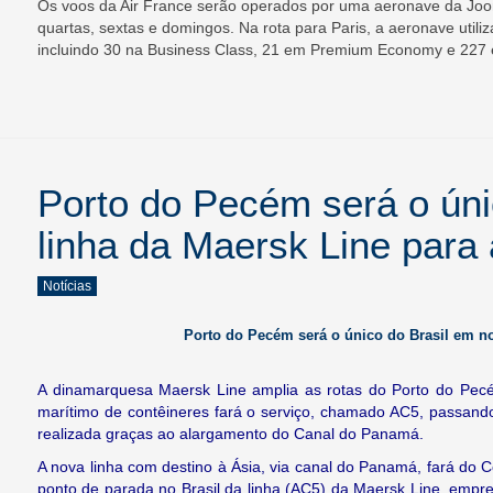
Os voos da Air France serão operados por uma aeronave da Joo
quartas, sextas e domingos. Na rota para Paris, a aeronave util
incluindo 30 na Business Class, 21 em Premium Economy e 227
Porto do Pecém será o úni
linha da Maersk Line para 
Notícias
Porto do Pecém será o único do Brasil em no
A dinamarquesa Maersk Line amplia as rotas do Porto do Pecé
marítimo de contêineres fará o serviço, chamado AC5, passand
realizada graças ao alargamento do Canal do Panamá.
A nova linha com destino à Ásia, via canal do Panamá, fará do 
ponto de parada no Brasil da linha (AC5) da Maersk Line, empr