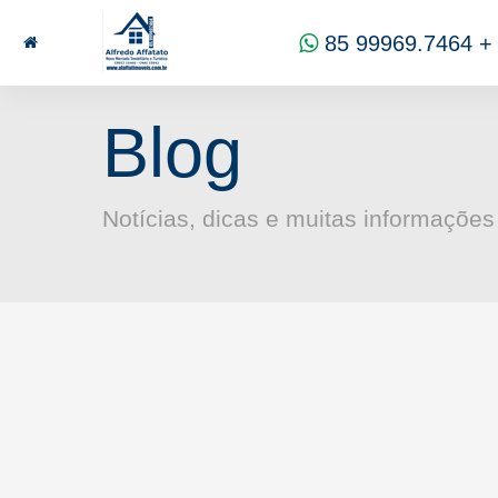
85 99969.7464
alaffat@gmail.com
CRECI
15
85 99969.7464
+
Blog
Notícias, dicas e muitas informações