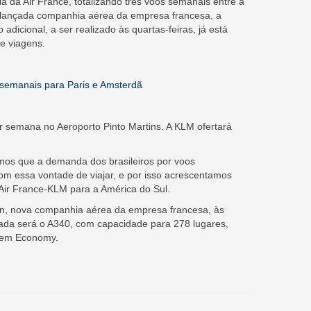
a da Air France, totalizando três voos semanais entre a
-lançada companhia aérea da empresa francesa, a
dicional, a ser realizado às quartas-feiras, já está
e viagens.
 semanais para Paris e Amsterdã
r semana no Aeroporto Pinto Martins. A KLM ofertará
amos que a demanda dos brasileiros por voos
om essa vontade de viajar, e por isso acrescentamos
 Air France-KLM para a América do Sul.
n, nova companhia aérea da empresa francesa, às
izada será o A340, com capacidade para 278 lugares,
 em Economy.