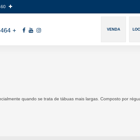
460
7464
+
VENDA
LO
ecialmente quando se trata de tábuas mais largas. Composto por rég