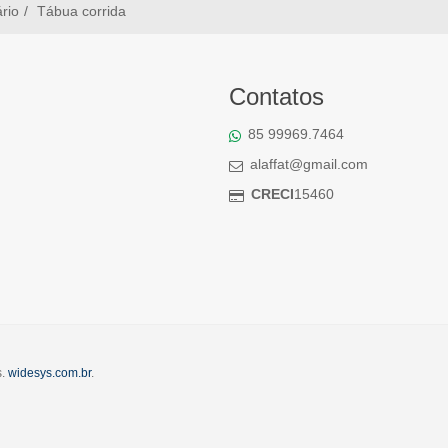
ário
Tábua corrida
Contatos
85 99969.7464
alaffat@gmail.com
CRECI
15460
s.
widesys.com.br
.