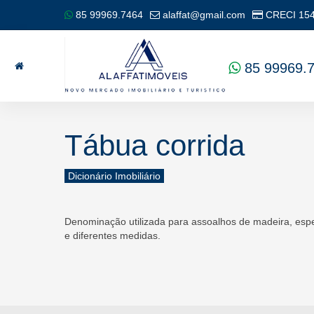
85 99969.7464
alaffat@gmail.com
CRECI
15
85 99969.
Tábua corrida
Dicionário Imobiliário
Denominação utilizada para assoalhos de madeira, esp
e diferentes medidas.