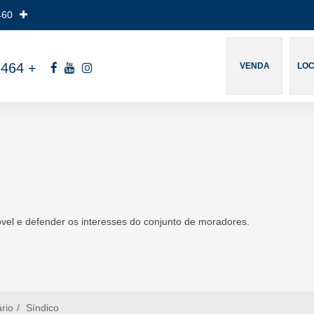
460
7464
+
VENDA
LO
vel e defender os interesses do conjunto de moradores.
ário
Síndico