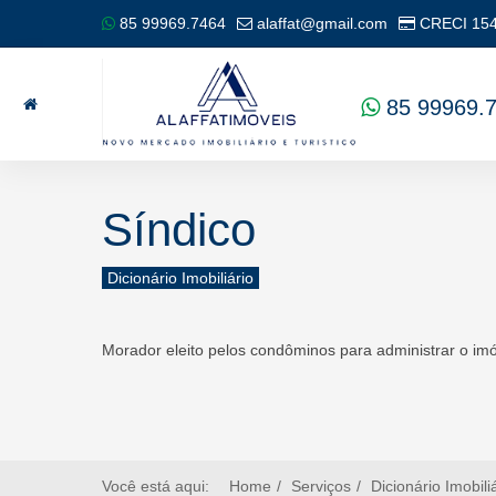
85 99969.7464
alaffat@gmail.com
CRECI
15
85 99969.
Síndico
Dicionário Imobiliário
Morador eleito pelos condôminos para administrar o imó
Você está aqui:
Home
Serviços
Dicionário Imobili