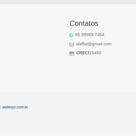
Contatos
85 99969.7464
alaffat@gmail.com
CRECI
15460
s.
widesys.com.br
.