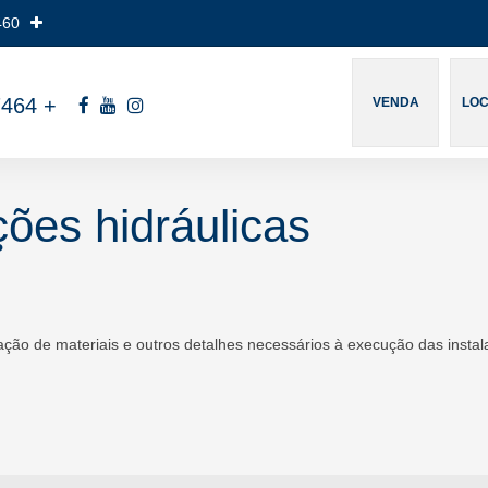
460
7464
+
VENDA
LO
ções hidráulicas
lação de materiais e outros detalhes necessários à execução das ins