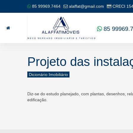
85 99969.7464
alaffat@gmail.com
CRECI
15
85 99969.
Projeto das instala
Dicionário Imobiliário
Diz-se do estudo planejado, com plantas, desenhos, re
edificação.