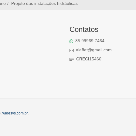
ário
Projeto das instalações hidráulicas
Contatos
85 99969.7464
alaffat@gmail.com
CRECI
15460
s.
widesys.com.br
.