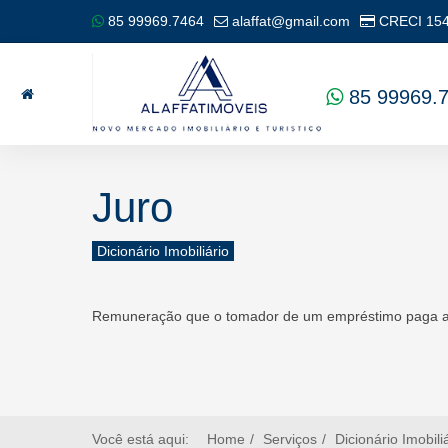
85 99969.7464
alaffat@gmail.com
CRECI
15
85 99969.
Juro
Dicionário Imobiliário
Remuneração que o tomador de um empréstimo paga ao p
Você está aqui:
Home
Serviços
Dicionário Imobili