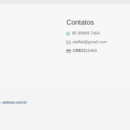
Contatos
85 99969.7464
alaffat@gmail.com
CRECI
15460
s.
widesys.com.br
.