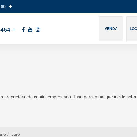
460
7464
+
VENDA
LO
roprietário do capital emprestado. Taxa percentual que incide sobre
ário
Juro