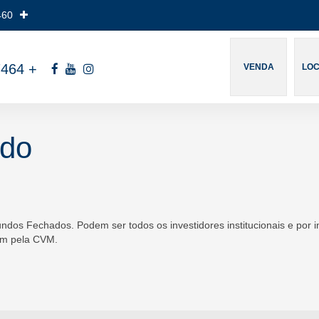
460
7464
+
VENDA
LO
ado
ndos Fechados. Podem ser todos os investidores institucionais e por 
ém pela CVM.