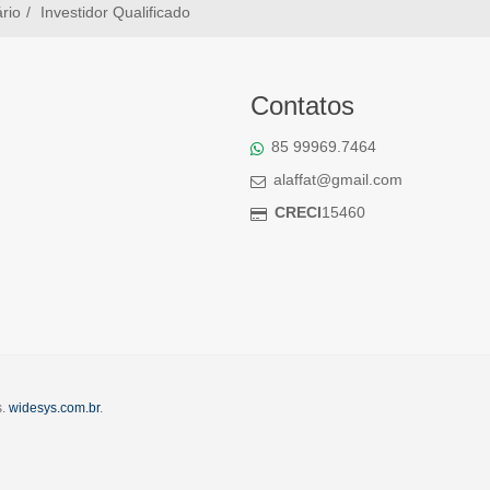
ário
Investidor Qualificado
Contatos
85 99969.7464
alaffat@gmail.com
CRECI
15460
s.
widesys.com.br
.