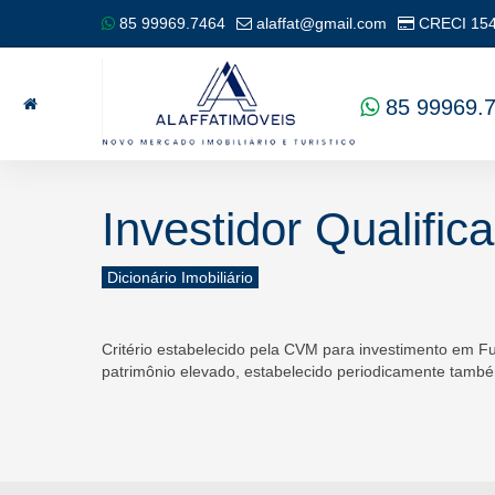
85 99969.7464
alaffat@gmail.com
CRECI
15
85 99969.
Investidor Qualific
Dicionário Imobiliário
Critério estabelecido pela CVM para investimento em Fu
patrimônio elevado, estabelecido periodicamente tamb