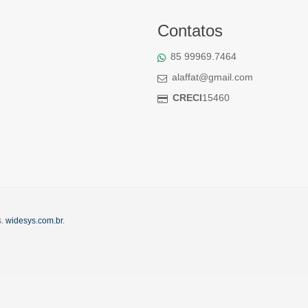
Contatos
85 99969.7464
alaffat@gmail.com
CRECI
15460
s.
widesys.com.br
.