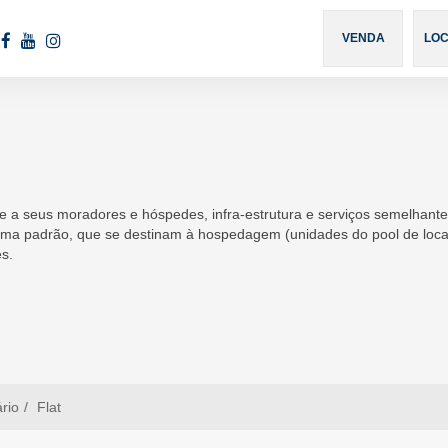
460
VENDA
LO
ece a seus moradores e hóspedes, infra-estrutura e serviços semelhan
ma padrão, que se destinam à hospedagem (unidades do pool de locação
s.
ário
Flat