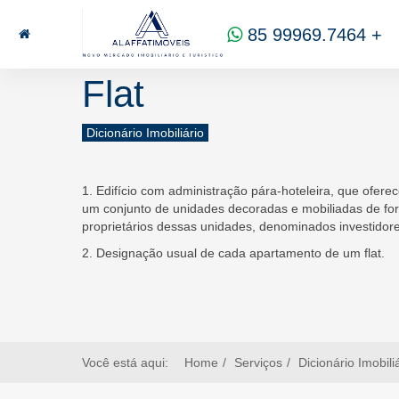
85 99969.7464
alaffat@gmail.com
CRECI
15
85 99969.7464
+
Flat
Dicionário Imobiliário
1. Edifício com administração pára-hoteleira, que ofer
um conjunto de unidades decoradas e mobiliadas de for
proprietários dessas unidades, denominados investidore
2. Designação usual de cada apartamento de um flat.
Você está aqui:
Home
Serviços
Dicionário Imobili