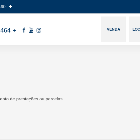
460
7464
+
VENDA
LO
ento de prestações ou parcelas.