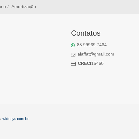
ário
Amortização
Contatos
85 99969.7464
alaffat@gmail.com
CRECI
15460
s.
widesys.com.br
.