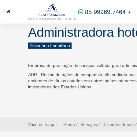
85 99969.7464
alaffat@gmail.com
CRECI
15
85 99969.7464
+
Administradora hot
Dicionário Imobiliário
Empresa de prestação de serviços voltada para administ
ADR - Recibo de ações de companhia não sediada nos E
emitentes de títulos cotados em outros países atendesse
investidores dos Estados Unidos.
Você está aqui:
Home
Serviços
Dicionário Imobili