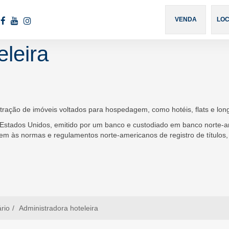
460
VENDA
LO
eleira
ração de imóveis voltados para hospedagem, como hotéis, flats e long
stados Unidos, emitido por um banco e custodiado em banco norte-a
m às normas e regulamentos norte-americanos de registro de títulos, e
ário
Administradora hoteleira