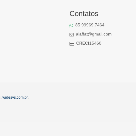
Contatos
85 99969.7464
alaffat@gmail.com
CRECI
15460
s.
widesys.com.br
.