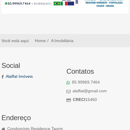
Você está aqui:
Home
A Imobiliária
Social
Contatos
Alaffat Imóveis
85 99969.7464
alaffat@gmail.com
CRECI
15460
Endereço
Condomínio Residence Taorm