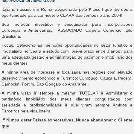
http://www.intervalworld.com
Italiano nascido em Roma, apaixonado pelo Kitesurf que me deu a
oportunidade para conhecer o CEARÁ dos ventos no ano 2004!
S
ou morador, investidor e pesquisador para Incorporações
Europeias e Americanas. ASSOCIADO Câmera Comercio Ítalo
Brasiliana.
F
ocus: Seleciono as melhores oportunidades no setor turistico e
imobialiaro no Ceará e estudo com breve prazo entre 3 anos , para
uma adequada gestão e administração do patrimônio imobiliário dos
meus clientes.
A
minha area de interesse e’ localizada nas regiões com elevado
desenvolvimento econômico e Turístico: Cumbuco, Caucaia, Pecém,
Camocim, Fortim, São Gonçalo do Amarante.
A
minha visão e' sempre a mesma:
T
UTELAR e
A
dministrar o
patrimônio imobiliário dos meus clientes conquistados com
seriedade e proﬁssionalidade e que viram sempre Amigos e
Parceiros pela vida inteira:
" Nunca gerar Falsas expectativas, Nunca abandonar o Cliente
que