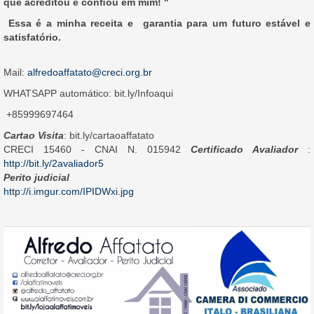
que acreditou e conﬁou em mim! "
Essa é a minha receita e garantia para um futuro estável e
satisfatório.
Mail:
alfredoaffatato@creci.org.br
WHATSAPP automático: bit.ly/Infoaqui
+85999697464
Cartao Visita
: bit.ly/cartaoaffatato
CRECI 15460 - CNAI N. 015942
Certificado Avaliador
:
http://bit.ly/2avaliador5
Perito judicial
http://i.imgur.com/IPIDWxi.jpg