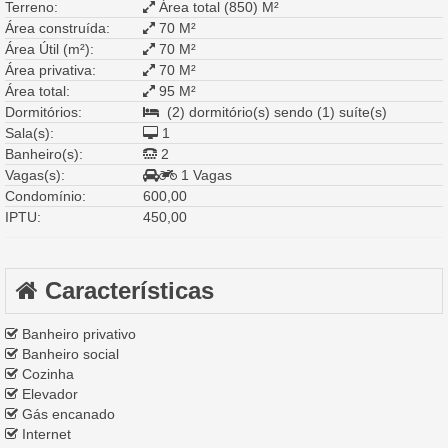
Terreno:
Área total (850) M²
Área construída:
70 M²
Área Útil (m²):
70 M²
Área privativa:
70 M²
Área total:
95 M²
Dormitórios:
(2) dormitório(s) sendo (1) suíte(s)
Sala(s):
1
Banheiro(s):
2
Vagas(s):
1 Vagas
Condomínio:
600,00
IPTU:
450,00
Características
Banheiro privativo
Banheiro social
Cozinha
Elevador
Gás encanado
Internet