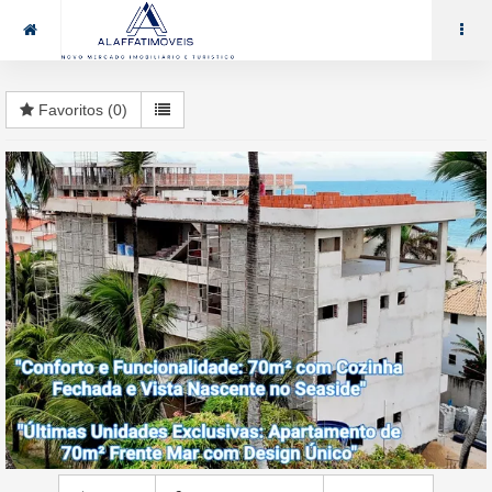
85 99969.7464
alaffat@gmail.com
Favoritos (
0
)